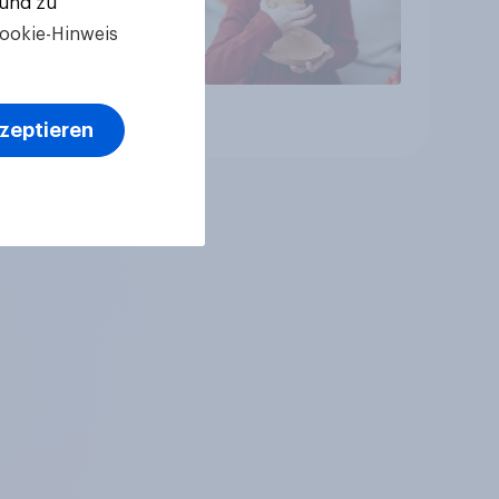
 und zu
ookie-Hinweis
Artikel
kzeptieren