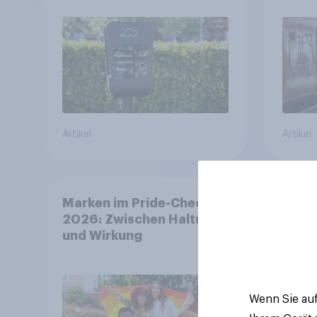
läng
Auto 
Verke
Artikel
Artikel
Marken im Pride-Check
Finan
2026: Zwischen Haltung
spre
und Wirkung
eigen
Wenn Sie auf