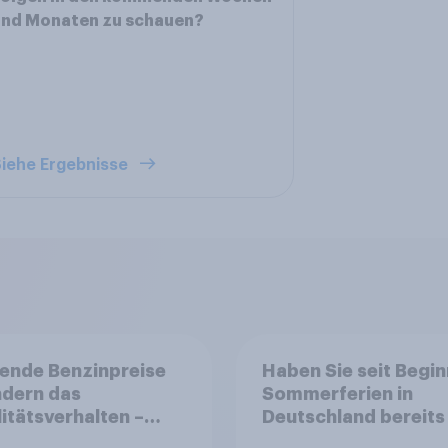
und Monaten zu schauen?
iehe Ergebnisse
ende Benzinpreise
Haben Sie seit Begin
ndern das
Sommerferien in
itätsverhalten –
Deutschland bereits 
che steigen bei
einem Stau auf der