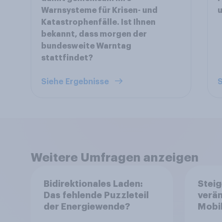
Warnsysteme für Krisen- und
Katastrophenfälle. Ist Ihnen
bekannt, dass morgen der
bundesweite Warntag
stattfindet?
Siehe Ergebnisse
S
Weitere Umfragen anzeigen
Bidirektionales Laden:
Steig
Das fehlende Puzzleteil
verä
der Energiewende?
Mobil
Deuts