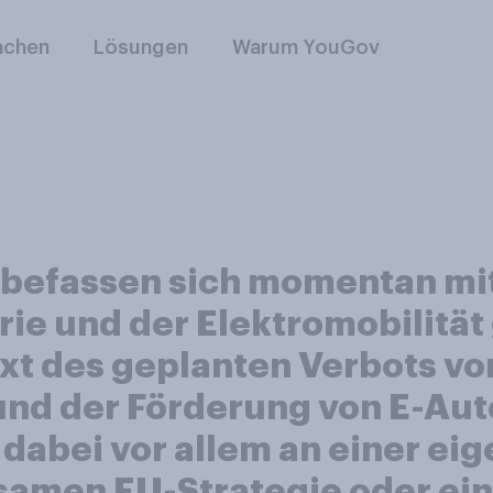
nchen
Lösungen
Warum YouGov
befassen sich momentan mit 
ie und der Elektromobilität 
xt des geplanten Verbots vo
d der Förderung von E-Auto
 dabei vor allem an einer ei
nsamen EU-Strategie oder ei