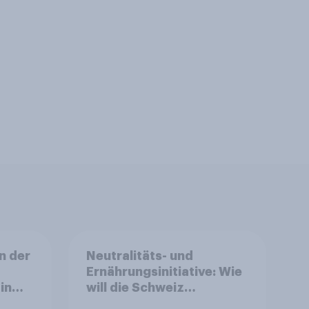
n der
Neutralitäts- und
Ernährungsinitiative: Wie
in
will die Schweiz
abstimmen?