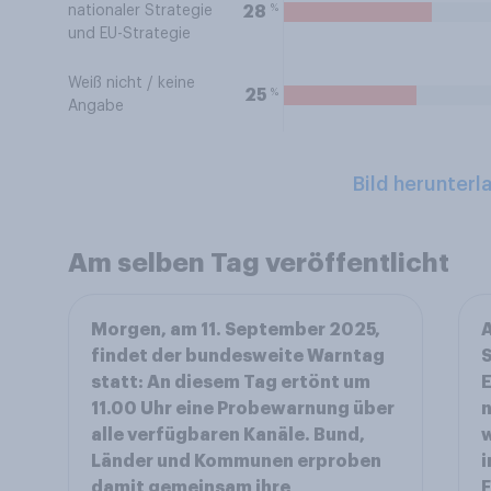
%
28
nationaler Strategie
und EU-Strategie
Weiß nicht / keine
%
25
Angabe
Bild herunterl
Am selben Tag veröffentlicht
Morgen, am 11. September 2025,
findet der bundesweite Warntag
S
statt: An diesem Tag ertönt um
E
11.00 Uhr eine Probewarnung über
n
alle verfügbaren Kanäle. Bund,
w
Länder und Kommunen erproben
i
damit gemeinsam ihre