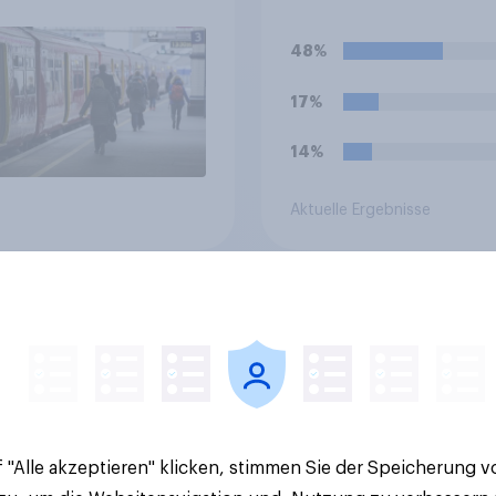
eren Strecken vom
Autobahn gestande
auf öffentliche
48%
hrsmittel um
17%
14%
Aktuelle Ergebnisse
z-Talk: Mit wem
[CH Recording]
chen die Deutschen
Gemeinde-Check un
tlich über Geld?
StratPop – Datenbas
Strategien für
Gemeinden
 "Alle akzeptieren" klicken, stimmen Sie der Speicherung 