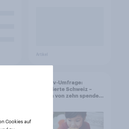
n?
Artikel
YouGov-Umfrage:
d
Engagierte Schweiz –
ierte
Sieben von zehn spenden,
fast die Hälfte arbeitet
freiwillig
von Cookies auf