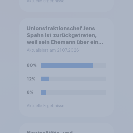
Aktuelle Ergebnisse
Unionsfraktionschef Jens
Spahn ist zurückgetreten,
weil sein Ehemann über eine
Leihmutterschaft im Ausland
Aktualisiert am 21.07.2026
Vater geworden ist. In
Deutschland ist die
80%
Vermittlung und
medizinische Ausführung der
12%
Leihmutterschaft verboten.
Wie stehen Sie zu dem
8%
Rücktritt?
Aktuelle Ergebnisse