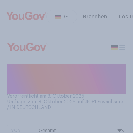
DE
Branchen
Lösu
Wie häufig, wenn überhaupt,
gehen Sie in der Regel zum
Augenarzt?
Veröffentlicht am 8. Oktober 2025
Umfrage vom 8. Oktober 2025 auf 4081
Erwachsene
/ IN DEUTSCHLAND
VON: