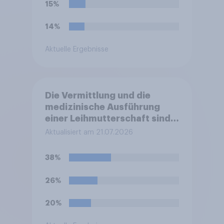
15%
14%
Aktuelle Ergebnisse
Die Vermittlung und die
medizinische Ausführung
einer Leihmutterschaft sind
in Deutschland anders als in
Aktualisiert am 21.07.2026
einigen anderen Ländern
verboten. Wie stehen Sie zu
38%
diesem Verbot?
26%
20%