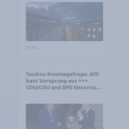
von Grossbanken steht
Artikel
YouGov Sonntagsfrage: AfD
baut Vorsprung aus +++
CDU/CSU und SPD historisch
niedrig +++ Bürgerinnen und
Bürger wünschen sich
Fußball-WM ohne Politik