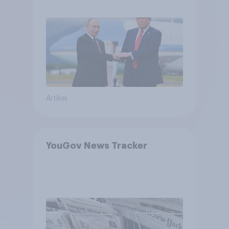
USA, globale
Machtverschiebungen,
Bedrohungen und Bündnisse
bewerten
Artikel
YouGov News Tracker