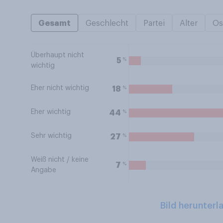
Gesamt
Geschlecht
Partei
Alter
Os
Überhaupt nicht
%
5
wichtig
Eher nicht wichtig
%
18
Eher wichtig
%
44
Sehr wichtig
%
27
Weiß nicht / keine
%
7
Angabe
Bild herunterl