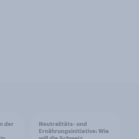
n der
Neutralitäts- und
Ernährungsinitiative: Wie
in
will die Schweiz