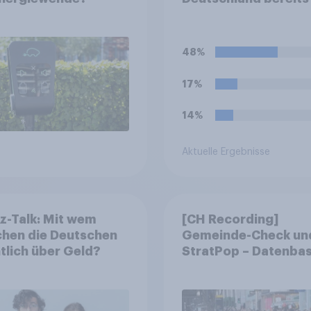
einem Stau auf der
Autobahn gestande
48%
17%
14%
Aktuelle Ergebnisse
z-Talk: Mit wem
[CH Recording]
chen die Deutschen
Gemeinde-Check un
tlich über Geld?
StratPop – Datenbas
Strategien für
Gemeinden