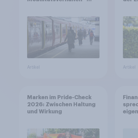
Deutsche steigen bei
längeren Strecken vom
Auto auf öffentliche
Verkehrsmittel um
Artikel
Artikel
Marken im Pride-Check
Finan
2026: Zwischen Haltung
spre
und Wirkung
eigen