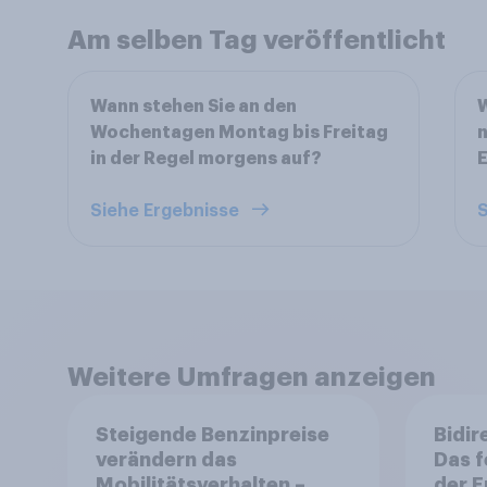
Am selben Tag veröffentlicht
Wann stehen Sie an den
W
Wochentagen Montag bis Freitag
n
in der Regel morgens auf?
E
Siehe Ergebnisse
S
Weitere Umfragen anzeigen
Steigende Benzinpreise
Bidir
verändern das
Das f
Mobilitätsverhalten –
der 