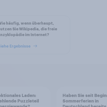
ie häufig, wenn überhaupt,
utzen Sie Wikipedia, die freie
nzyklopädie im Internet?
iehe Ergebnisse
ektionales Laden:
Haben Sie seit Begin
ehlende Puzzleteil
Sommerferien in
Energiewende?
Deutschland bereits 