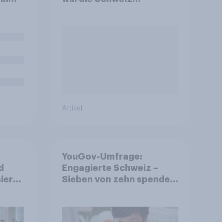
abstimmen?
n?
Artikel
YouGov-Umfrage:
d
Engagierte Schweiz –
ierte
Sieben von zehn spenden,
fast die Hälfte arbeitet
freiwillig