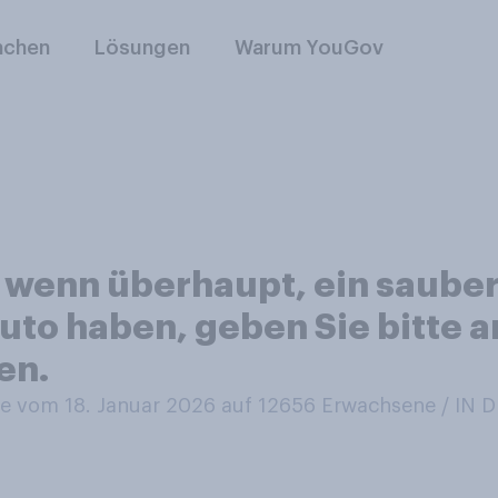
nchen
Lösungen
Warum YouGov
n, wenn überhaupt, ein saube
to haben, geben Sie bitte an
en.
 vom 18. Januar 2026 auf 12656
Erwachsene / IN