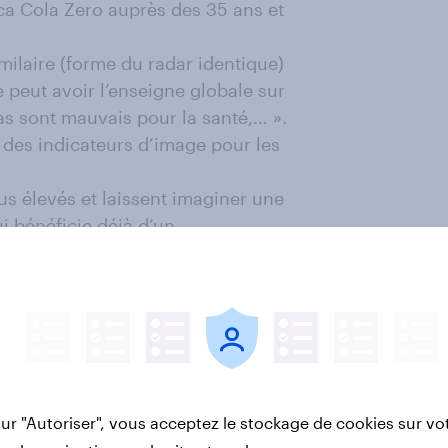
a Cola Zero auprès des 35 ans et
milaire (forme du radar identique)
 peut avoir l’enseigne globale sur
das sont mauvais pour la santé,… ».
s des indicateurs d’image pour les
s élevés et laissent imaginer une
i bénéficie déjà d’un
on « concurrent » Zero.
Cola Life semble commencer à se
es sodas auprès des plus de 35 ans
turel du produit semble également
action. Il est cependant nécessaire
sur "Autoriser", vous acceptez le stockage de cookies sur vo
enter la Notoriété et par la suite,