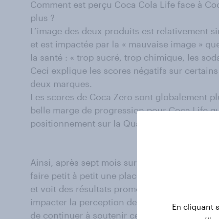
Comment est perçu Coca Cola Life face à Coc
plus ?
L’image des deux produits est relativement si
et est impactée par la « mauvaise image » que
la santé : « trop sucré, trop chimique, les so
Ceci explique les scores négatifs sur certain
deux marques.
Les scores de Coca Zero sont globalement plu
belle marge de progression pour Coca Life qu
positionnement sur la Qualité meilleur que s
Ainsi, après sept mois sur le marché, Coca-
faire petit à petit une place sur le marché d
et voit des résultats prometteurs. Le côté na
impacter la perception de Qualité et la Satisf
En cliquant 
de continuer à soutenir ce produit afin d’augm