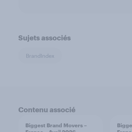
Sujets associés
BrandIndex
Contenu associé
Biggest Brand Movers –
Bigge