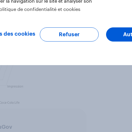
r la navigation sur le site et analyser son
a Zero ?)
olitique de confidentialité et cookies
s des cookies
Refuser
Aut
ouGov