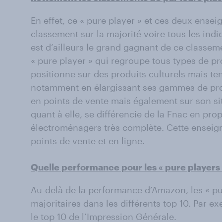
En effet, ce « pure player » et ces deux ense
classement sur la majorité voire tous les ind
est d’ailleurs le grand gagnant de ce classe
« pure player » qui regroupe tous types de pr
positionne sur des produits culturels mais ten
notamment en élargissant ses gammes de pro
en points de vente mais également sur son s
quant à elle, se différencie de la Fnac en pro
électroménagers très complète. Cette enseig
points de vente et en ligne.
Quelle performance pour les « pure players 
Au-delà de la performance d’Amazon, les « pur
majoritaires dans les différents top 10. Par e
le top 10 de l’Impression Générale.