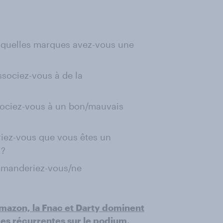
e quelles marques avez-vous une
ssociez-vous à de la
ssociez-vous à un bon/mauvais
iriez-vous que vous êtes un
 ?
mmanderiez-vous/ne
 Amazon, la Fnac et Darty dominent
es récurrentes sur le podium.