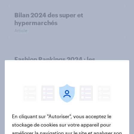
Bilan 2024 des super et
hypermarchés
Article
Fashion Rankings 2024 : les
marques les plus prisées en France
Article
Noël 2024 : les chiffres clés à
connaître
En cliquant sur "Autoriser", vous acceptez le
Rapport
stockage de cookies sur votre appareil pour
améliorer la navigation sur le site et analyser son