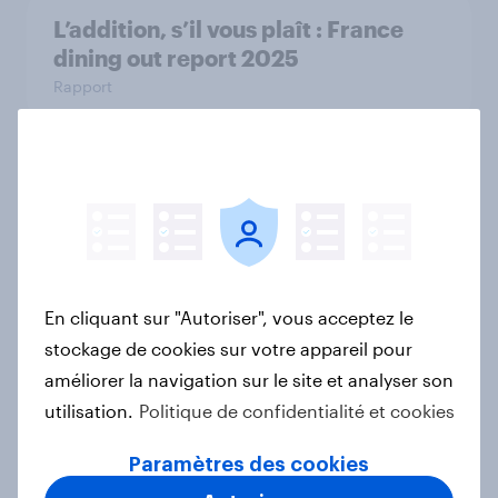
L’addition, s’il vous plaît : France
dining out report 2025​
Rapport
YouGov France Rankings Super et
Hypermarchés 2025
Rapport
En cliquant sur "Autoriser", vous acceptez le
stockage de cookies sur votre appareil pour
YouGov’s Best Global Brands 2025
améliorer la navigation sur le site et analyser son
Rapport
utilisation.
Politique de confidentialité et cookies
Paramètres des cookies
Skincare : quelles sont les attentes