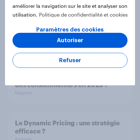
Hypermarchés 2025
améliorer la navigation sur le site et analyser son
Rapport
utilisation.
Politique de confidentialité et cookies
Paramètres des cookies
YouGov’s Best Global Brands 2025
Autoriser
Rapport
Refuser
Skincare : quelles sont les attentes
des consommateurs en 2025 ?
Rapport
Le Dynamic Pricing : une stratégie
efficace ?
Rapport