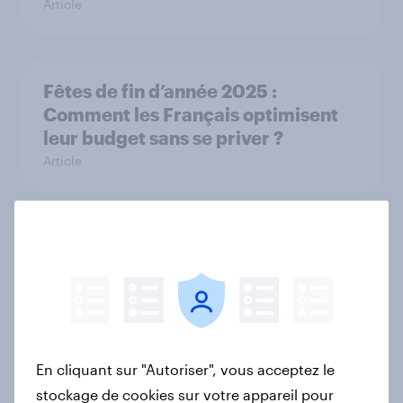
Article
Fêtes de fin d’année 2025 :
Comment les Français optimisent
leur budget sans se priver ?
Article
L’addition, s’il vous plaît : France
dining out report 2025​
Rapport
En cliquant sur "Autoriser", vous acceptez le
YouGov France Rankings Super et
stockage de cookies sur votre appareil pour