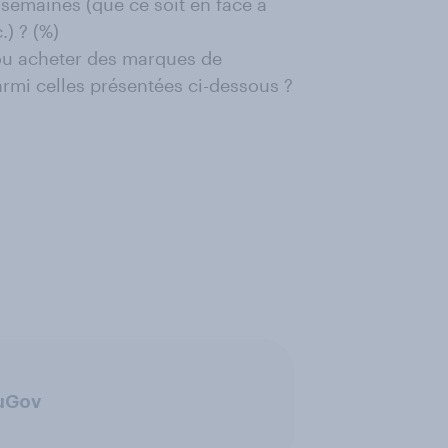
semaines (que ce soit en face à
.) ? (%)
) ou acheter des marques de
armi celles présentées ci-dessous ?
ouGov