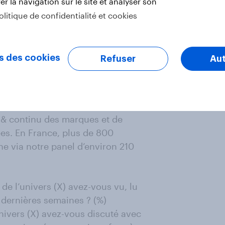
r la navigation sur le site et analyser son
olitique de confidentialité et cookies
lus d’appétence pour des marques
ciété que le reste de la
s des cookies
Refuser
Aut
el & continu des marques et de
ées. En France, plus de 800
e via notre panel d’environ 210
de l’univers (X) avez-vous vu, lu
 dernières semaines ? (%)
nivers (X) avez-vous discuté avec