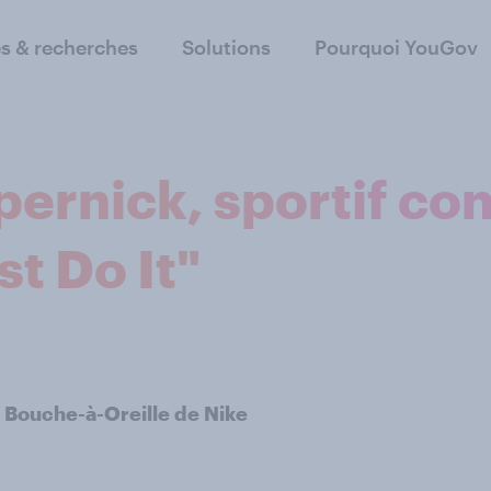
s & recherches
Solutions
Pourquoi YouGov
pernick, sportif co
st Do It"
le Bouche-à-Oreille de Nike