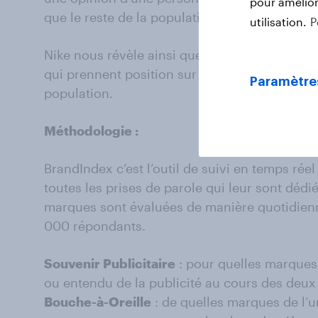
pour améliore
que le reste de la population.
utilisation.
P
Nike nous révèle ainsi que ses clients ont p
qui prennent position sur des questions de so
Paramètre
population.
Méthodologie :
BrandIndex c’est l’outil de suivi en temps ré
toutes les prises de parole qui leur sont dédi
marques sont évaluées de manière quotidienn
000 répondants.
Souvenir Publicitaire
: pour quelles marques 
ou entendu de la publicité au cours des deux
Bouche-à-Oreille
: de quelles marques de l’u