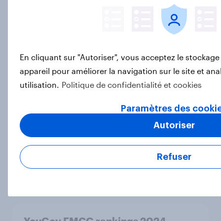
YouGov Recommend rankings 2024
Rapport
En cliquant sur "Autoriser", vous acceptez le stockage
How Cheerz achieved a 12pt
appareil pour améliorer la navigation sur le site et ana
increase in brand awareness with
utilisation.
Politique de confidentialité et cookies
YouGov
Étude de Cas
Paramètres des cooki
Autoriser
Comment capter l'attention des
Refuser
jeunes ?
Rapport