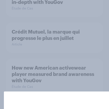
in-depth with YouGov
Étude de Cas
Crédit Mutuel, la marque qui
progresse le plus en juillet
Article
How new American activewear
player measured brand awareness
with YouGov
Étude de Cas