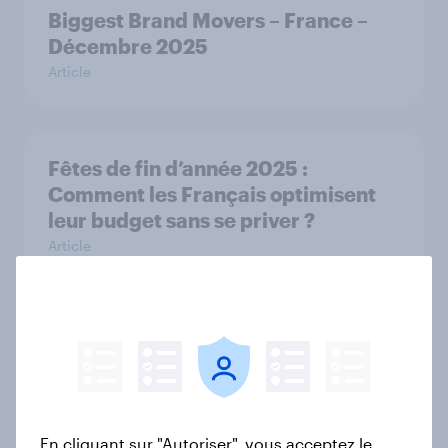
Biggest Brand Movers – France –
Décembre 2025
Article
Fêtes de fin d’année 2025 :
Comment les Français optimisent
leur budget sans se priver ?
Article
L’addition, s’il vous plaît : France
dining out report 2025​
Rapport
En cliquant sur "Autoriser", vous acceptez le