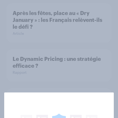
Après les fêtes, place au « Dry
January » : les Français relèvent-ils
le défi ?
Article
Le Dynamic Pricing : une stratégie
efficace ?
Rapport
Plongée dans l’univers du secteur
bancaire
Rapport