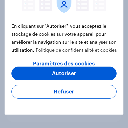
Bilan 2024 des super et
En cliquant sur "Autoriser", vous acceptez le
hypermarchés
stockage de cookies sur votre appareil pour
Article
améliorer la navigation sur le site et analyser son
utilisation.
Politique de confidentialité et cookies
Noël 2024 : les chiffres clés à
Paramètres des cookies
connaître
Autoriser
Rapport
Refuser
JO 2024 : l'heure du bilan
Rapport