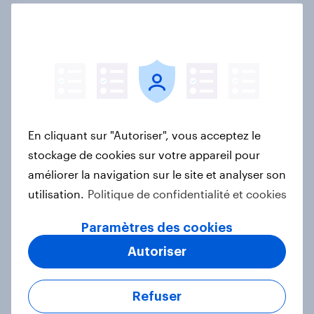
Buy Now Pay Later 2026 : un usage
stable, une adoption qui s’élargit en
France
Rapport
Furniture Trends in Belgium and the
En cliquant sur "Autoriser", vous acceptez le
Netherlands
stockage de cookies sur votre appareil pour
Article
améliorer la navigation sur le site et analyser son
utilisation.
Politique de confidentialité et cookies
Paramètres des cookies
Fashion Trends in Belgium and the
Autoriser
Netherlands
Article
Refuser