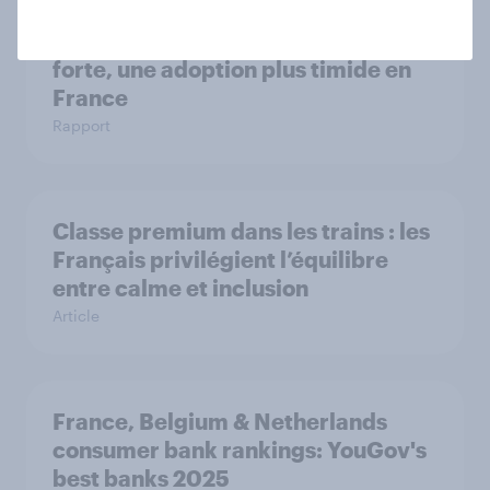
Dry January* 2026 : une notoriété
forte, une adoption plus timide en
France
Rapport
Classe premium dans les trains : les
Français privilégient l’équilibre
entre calme et inclusion
Article
France, Belgium & Netherlands
consumer bank rankings: YouGov's
best banks 2025