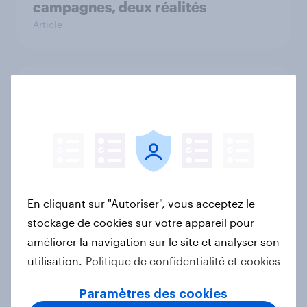
campagnes, deux réalités
Article
Découvrez les comportements et
attentes des jeunes générations en
France
Article
En cliquant sur "Autoriser", vous acceptez le
Rentrée scolaire 2025 : Les
stockage de cookies sur votre appareil pour
Français profitent-ils de cette
améliorer la navigation sur le site et analyser son
période pour faire des achats ?
utilisation.
Politique de confidentialité et cookies
Article
Paramètres des cookies