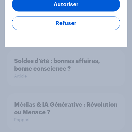
Autoriser
Cotisations assurance en hausse :
L’inquiétude gagne-t-elle les
Refuser
Français ?
Rapport
Soldes d’été : bonnes affaires,
bonne conscience ?
Article
Médias & IA Générative : Révolution
ou Menace ?
Rapport