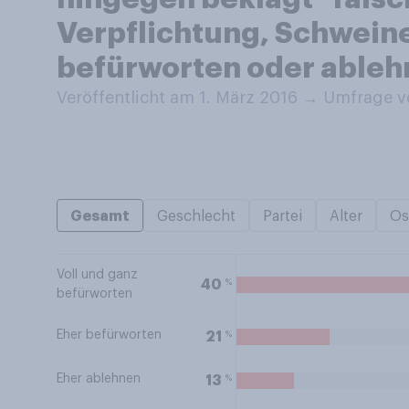
Verpflichtung, Schweinef
befürworten oder ableh
Veröffentlicht am 1. März 2016
→
Umfrage vo
Gesamt
Geschlecht
Partei
Alter
Os
Voll und ganz
%
40
befürworten
Eher befürworten
%
21
Eher ablehnen
%
13