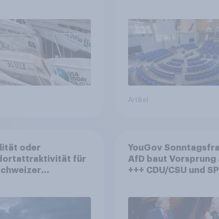
+++ Großes Bedürfn
nach Reformen in de
Bevölkerung
Artikel
lität oder
YouGov Sonntagsfra
ortattraktivität für
AfD baut Vorsprung
Schweizer
+++ CDU/CSU und SPD
zplatz? Wo die
historisch niedrig +
kerung in der
Bürgerinnen und Bür
te um die
wünschen sich Fußba
ierung von
WM ohne Politik