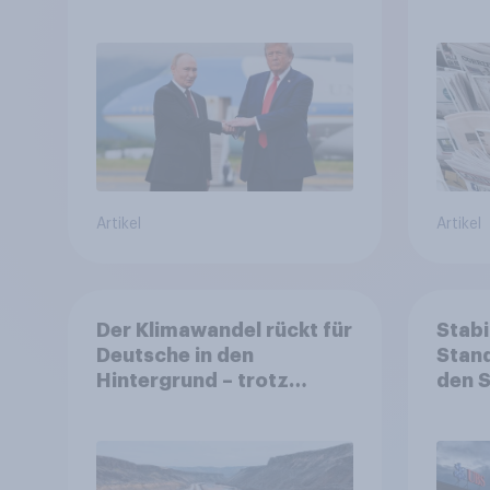
Rolle der USA, globale
Machtverschiebungen,
Bedrohungen und
Bündnisse bewerten
Artikel
Artikel
Der Klimawandel rückt für
Stabi
Deutsche in den
Stand
Hintergrund – trotz
den 
stabiler Überzeugung
Finan
Bevöl
Debat
Regul