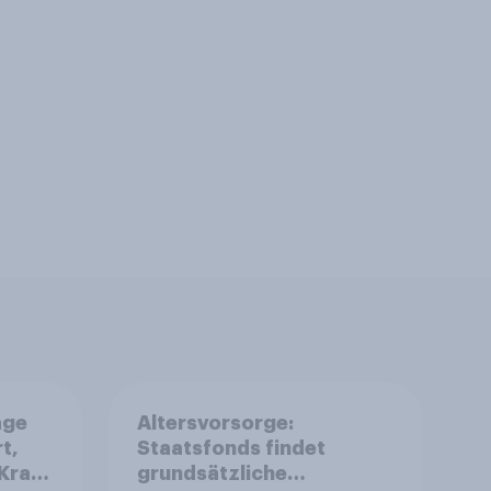
age
Altersvorsorge:
t,
Staatsfonds findet
Kraft
grundsätzliche