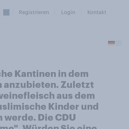
Registrieren
Login
Kontakt
iche Kantinen in dem
 anzubieten. Zuletzt
hweinefleisch aus dem
uslimische Kinder und
en werde. Die CDU
me". Würden Sie eine