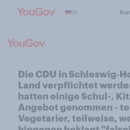
DE
Bra
Die CDU in Schleswig‑Ho
Land verpflichtet werde
hatten einige Schul-, K
Angebot genommen - tei
Vegetarier, teilweise, 
hingegen beklagt "fals