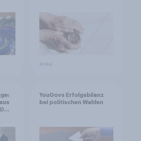
is
Zustimmung - Vertrauen,
r
Kosten und Sicherheit
entscheiden über die
Akzeptanz
Artikel
ge:
YouGovs Erfolgsbilanz
 aus
bei politischen Wahlen
++
ger
ll-