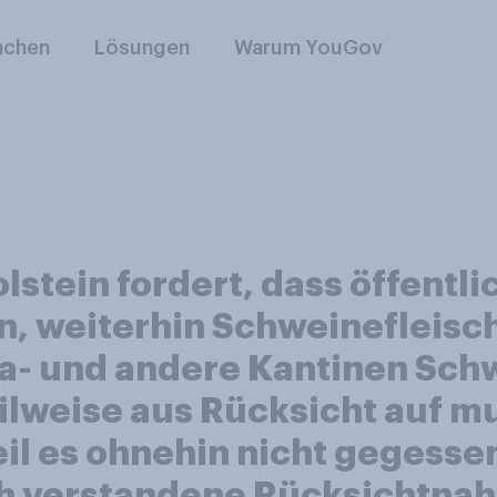
nchen
Lösungen
Warum YouGov
lstein fordert, dass öffentl
n, weiterhin Schweinefleisch
ita- und andere Kantinen Sc
lweise aus Rücksicht auf m
weil es ohnehin nicht gegess
ch verstandene Rücksichtnah