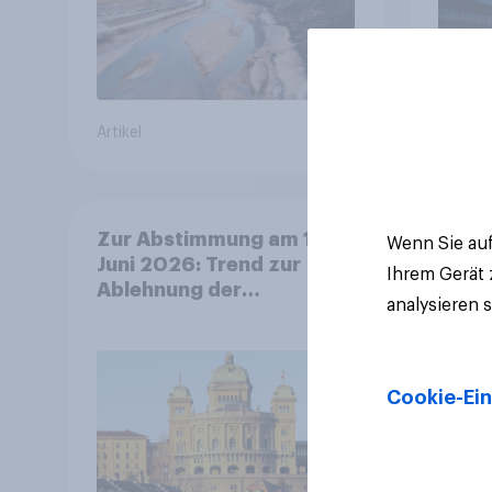
Gros
Artikel
Artikel
Zur Abstimmung am 14.
Wenn Sie auf
Juni 2026: Trend zur
Ihrem Gerät
Ablehnung der
analysieren 
Bevölkerungsobergrenze
verstetigt sich, Chancen
für Annahme des
Zivildienstgesetz sinken
Cookie-Ein