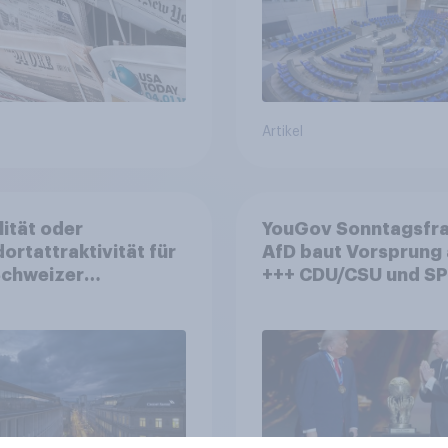
Artikel
lität oder
YouGov Sonntagsfra
ortattraktivität für
AfD baut Vorsprung
Schweizer
+++ CDU/CSU und SPD
zplatz? Wo die
historisch niedrig +
kerung in der
Bürgerinnen und Bür
te um die
wünschen sich Fußba
ierung von
WM ohne Politik
sbanken steht