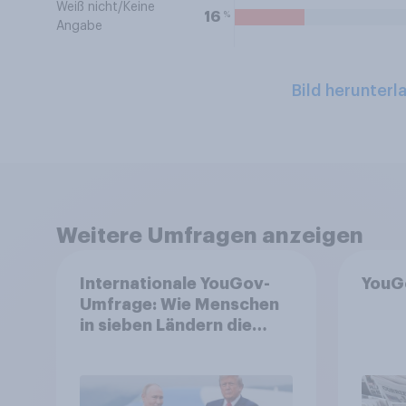
Weiß nicht/Keine
%
16
Angabe
Bild herunterl
Weitere Umfragen anzeigen
Internationale YouGov-
YouG
Umfrage: Wie Menschen
in sieben Ländern die
Rolle der USA, globale
Machtverschiebungen,
Bedrohungen und