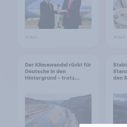
Bündnisse bewerten
Artikel
Artikel
Der Klimawandel rückt für
Stabi
Deutsche in den
Stand
Hintergrund – trotz
den 
stabiler Überzeugung
Finan
Bevöl
Debat
Regul
Gros