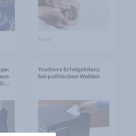
Akzeptanz
Artikel
ge:
YouGovs Erfolgsbilanz
 aus
bei politischen Wahlen
++
ger
ll-