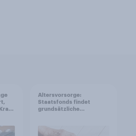
age
Altersvorsorge:
t,
Staatsfonds findet
Kraft
grundsätzliche
is
Zustimmung - Vertrauen,
r
Kosten und Sicherheit
entscheiden über die