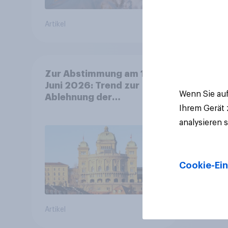
Artikel
Artikel
Zur Abstimmung am 14.
Juni 2026: Trend zur
Wenn Sie auf
Ablehnung der
Bevölkerungsobergrenze
Ihrem Gerät
verstetigt sich, Chancen
analysieren 
für Annahme des
Zivildienstgesetz sinken
Cookie-Ein
Artikel