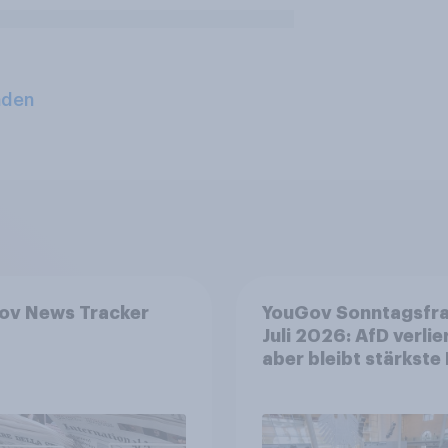
aden
ov News Tracker
YouGov Sonntagsfr
Juli 2026: AfD verlier
aber bleibt stärkste 
+++ Großes Bedürfn
nach Reformen in de
Bevölkerung