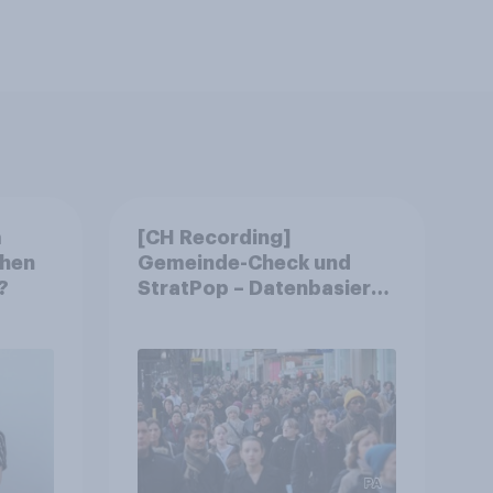
m
[CH Recording]
chen
Gemeinde-Check und
?
StratPop – Datenbasierte
Strategien für
Gemeinden