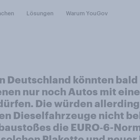
nchen
Lösungen
Warum YouGov
 in Deutschland könnten ba
enen nur noch Autos mit ein
ürfen. Die würden allerding
en Dieselfahrzeuge nicht b
ubaustoßes die EURO‑6-Norm 
r solchen Plakette und neu