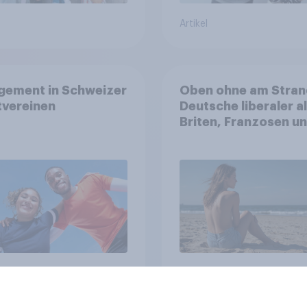
Artikel
gement in Schweizer
Oben ohne am Stran
tvereinen
Deutsche liberaler a
Briten, Franzosen u
Italiener
Artikel