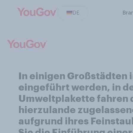
DE
Bra
In einigen Großstädten
eingeführt werden, in d
Umweltplakette fahren d
hierzulande zugelassen
aufgrund ihres Feinsta
Sie die Einführung eine