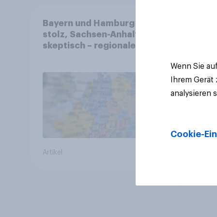
Bayern und Hamburg
stolz, Sachsen-Anhalt
skeptisch – regionale
Identität im Vergleich +++
Wenn Sie auf
Verbundenheit mit
Europa im Osten am
Ihrem Gerät
geringsten
analysieren 
Cookie-Ein
Artikel