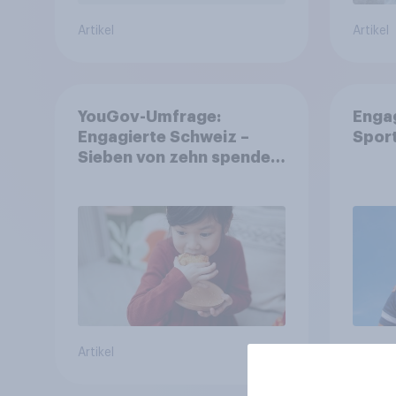
Artikel
Artikel
YouGov-Umfrage:
Enga
Engagierte Schweiz –
Spor
Sieben von zehn spenden,
fast die Hälfte arbeitet
freiwillig
Artikel
Artikel