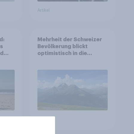
Artikel
d:
Mehrheit der Schweizer
ls
Bevölkerung blickt
nd
optimistisch in die
Zukunft – Sorgen
betreffen vor allem
Gesundheitswesen und
Altersvorsorge
Artikel