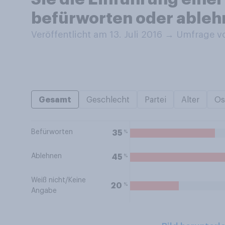
befürworten oder ableh
Veröffentlicht am 13. Juli 2016
→
Umfrage vo
Gesamt
Geschlecht
Partei
Alter
Os
Befürworten
%
35
Ablehnen
%
45
Weiß nicht/Keine
%
20
Angabe