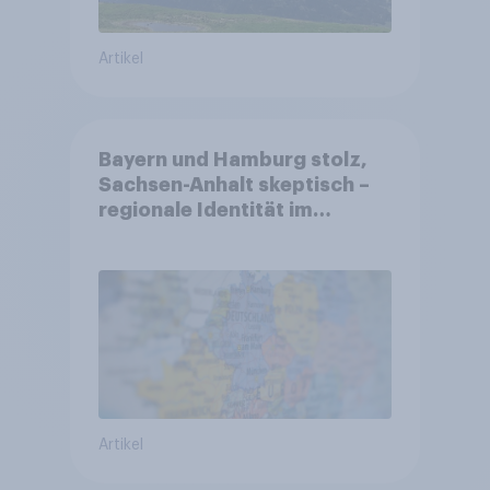
Artikel
Bayern und Hamburg stolz,
Sachsen-Anhalt skeptisch –
regionale Identität im
Vergleich +++ Verbundenheit
mit Europa im Osten am
geringsten
Artikel