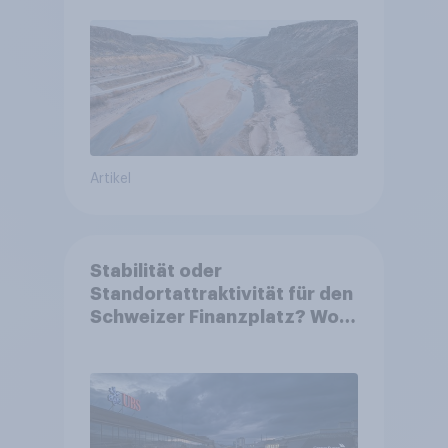
Artikel
Stabilität oder
Standortattraktivität für den
Schweizer Finanzplatz? Wo
die Bevölkerung in der
Debatte um die Regulierung
von Grossbanken steht