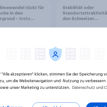
limawandel rückt für
Stabilität oder
che in den
Standortattraktivitä
rgrund – trotz
den Schweizer
ler Überzeugung
Finanzplatz? Wo die
Bevölkerung in der
Debatte um die
Regulierung von
Grossbanken steht
Artikel
 "Alle akzeptieren" klicken, stimmen Sie der Speicherung 
 zu, um die Websitenavigation und -Nutzung zu verbessern
sowie unser Marketing zu unterstützen.
Datenschutz und C