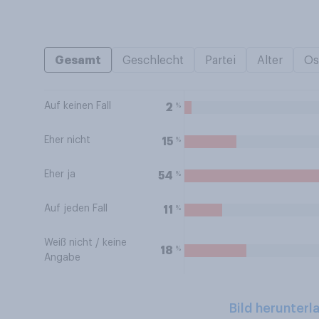
Gesamt
Geschlecht
Partei
Alter
Os
Auf keinen Fall
%
2
Eher nicht
%
15
Eher ja
%
54
Auf jeden Fall
%
11
Weiß nicht / keine
%
18
Angabe
Bild herunterl