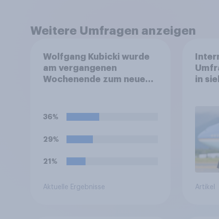
Weitere Umfragen anzeigen
Wolfgang Kubicki wurde
Inter
am vergangenen
Umfr
Wochenende zum neuen
in si
Vorsitzenden der FDP
Rolle
gewählt. Was glauben Sie,
Mach
wird sich das für die FDP
Bedr
36%
eher positiv oder negativ
Bünd
auswirken, oder wird es
29%
keinen Effekt haben?
21%
Aktuelle Ergebnisse
Artikel