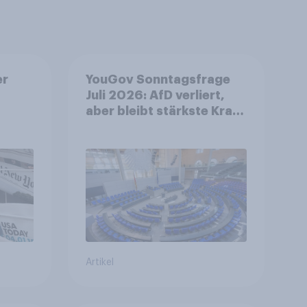
er
YouGov Sonntagsfrage
Juli 2026: AfD verliert,
aber bleibt stärkste Kraft
+++ Großes Bedürfnis
nach Reformen in der
Bevölkerung
Artikel