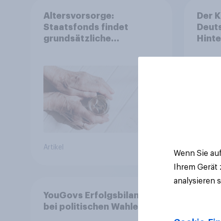
Altersvorsorge:
Der K
Staatsfonds findet
Deuts
grundsätzliche
Hinte
Zustimmung - Vertrauen,
stabi
Kosten und Sicherheit
entscheiden über die
Akzeptanz
Artikel
Artikel
Wenn Sie auf
Ihrem Gerät
analysieren 
YouGovs Erfolgsbilanz
bei politischen Wahlen