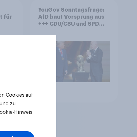
YouGov Sonntagsfrage:
t für
AfD baut Vorsprung aus
+++ CDU/CSU und SPD
historisch niedrig +++
Bürgerinnen und Bürger
wünschen sich Fußball-
WM ohne Politik
Artikel
von Cookies auf
 und zu
ookie-Hinweis