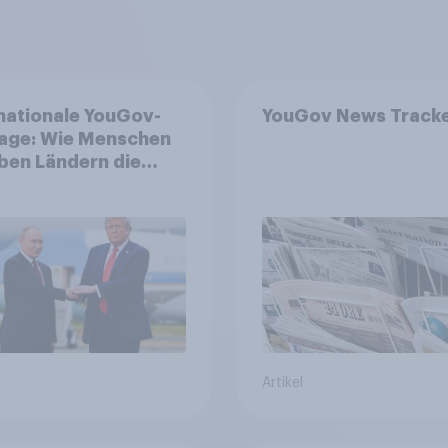
nationale YouGov-
YouGov News Track
age: Wie Menschen
eben Ländern die
 der USA, globale
tverschiebungen,
ohungen und
nisse bewerten
Artikel