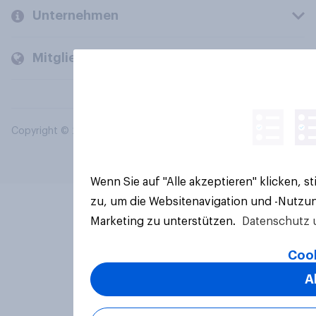
Unternehmen
Mitglieder und Kunden
Copyright © 2026 YouGov PLC. Alle Rechte vorbehalten.
Wenn Sie auf "Alle akzeptieren" klicken, 
zu, um die Websitenavigation und -Nutzun
Marketing zu unterstützen.
Datenschutz 
Cook
A