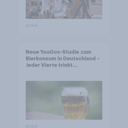
Artikel
Neue YouGov-Studie zum
Bierkonsum in Deutschland –
Jeder Vierte trinkt
wöchentlich alkoholhaltiges
Bier, Alkoholfreies Bier
wächst um über 23 Prozent
Artikel