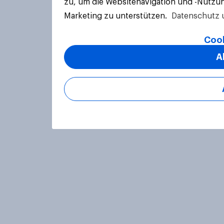
zu, um die Websitenavigation und -Nutzun
Marketing zu unterstützen.
Datenschutz 
Cook
A