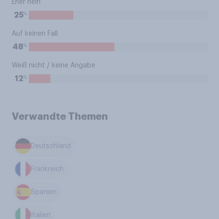
Eher nein
%
25
Auf keinen Fall
%
48
Weiß nicht / keine Angabe
%
12
Verwandte Themen
Deutschland
Frankreich
Spanien
Italien