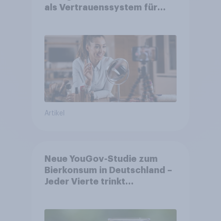
als Vertrauenssystem für
Shopper
Artikel
Neue YouGov-Studie zum
Bierkonsum in Deutschland –
Jeder Vierte trinkt
wöchentlich alkoholhaltiges
Bier, Alkoholfreies Bier
wächst um über 23 Prozent