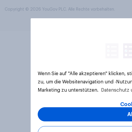
Copyright © 2026 YouGov PLC. Alle Rechte vorbehalten.
Wenn Sie auf "Alle akzeptieren" klicken, 
zu, um die Websitenavigation und -Nutzun
Marketing zu unterstützen.
Datenschutz 
Cook
A