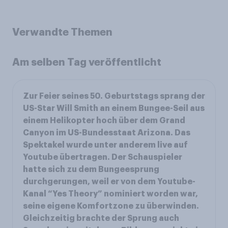
Verwandte Themen
Am selben Tag veröffentlicht
Zur Feier seines 50. Geburtstags sprang der
US-Star Will Smith an einem Bungee-Seil aus
einem Helikopter hoch über dem Grand
Canyon im US-Bundesstaat Arizona. Das
Spektakel wurde unter anderem live auf
Youtube übertragen. Der Schauspieler
hatte sich zu dem Bungeesprung
durchgerungen, weil er von dem Youtube-
Kanal “Yes Theory” nominiert worden war,
seine eigene Komfortzone zu überwinden.
Gleichzeitig brachte der Sprung auch