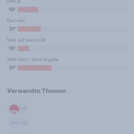
Eher ja
%
19
Eher nein
%
21
Nein, auf keinen Fall
%
10
Weiß nicht / Keine Angabe
%
31
Verwandte Themen
SPD
CSU