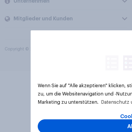
Unternehmen
Mitglieder und Kunden
Copyright © 2026 YouGov PLC. Alle Rechte vorbehalten.
Wenn Sie auf "Alle akzeptieren" klicken, 
zu, um die Websitenavigation und -Nutzun
Marketing zu unterstützen.
Datenschutz 
Cook
A