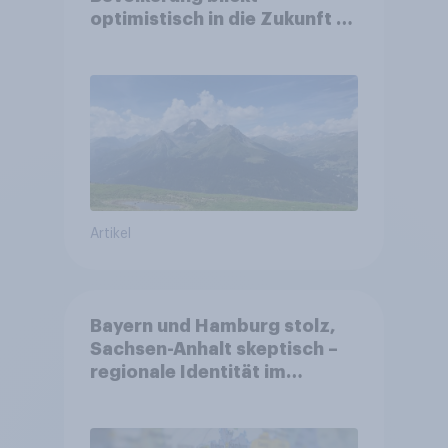
optimistisch in die Zukunft –
Sorgen betreffen vor allem
Gesundheitswesen und
Altersvorsorge
Artikel
Bayern und Hamburg stolz,
Sachsen-Anhalt skeptisch –
regionale Identität im
Vergleich +++ Verbundenheit
mit Europa im Osten am
geringsten