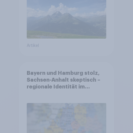
Altersvorsorge
Artikel
Bayern und Hamburg stolz,
Sachsen-Anhalt skeptisch –
regionale Identität im
Vergleich +++ Verbundenheit
mit Europa im Osten am
geringsten