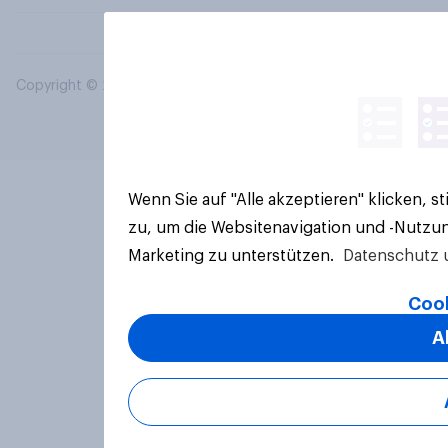
Copyright © 2026 YouGov PLC. Alle Rechte vorbehalten.
Wenn Sie auf "Alle akzeptieren" klicken, 
zu, um die Websitenavigation und -Nutzun
Marketing zu unterstützen.
Datenschutz 
Cook
A