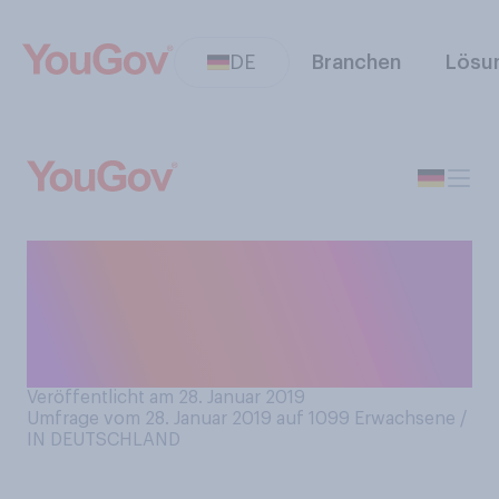
DE
Branchen
Lösu
Inwieweit stimmen Sie der
folgenden Aussage zu?
Antisemitismus ist ein
Problem in Deutschland.
Veröffentlicht am 28. Januar 2019
Umfrage vom 28. Januar 2019 auf 1099
Erwachsene /
IN DEUTSCHLAND