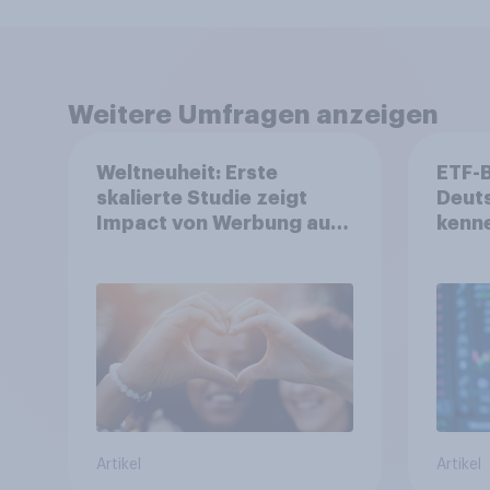
Weitere Umfragen anzeigen
Weltneuheit: Erste
ETF-
skalierte Studie zeigt
Deuts
Impact von Werbung auf
kenne
Net Promoter Score –
mit 
Apple, Amazon und Nivea
aus?
führen NPS-Ranking an
Artikel
Artikel