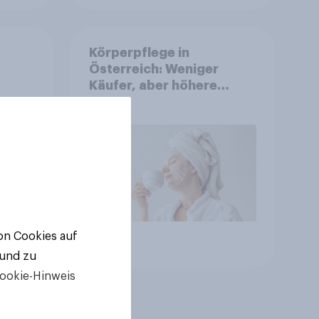
Körperpflege in
Österreich: Weniger
Käufer, aber höhere
Ausgaben und intensivere
Nutzung
von Cookies auf
Artikel
 und zu
ookie-Hinweis