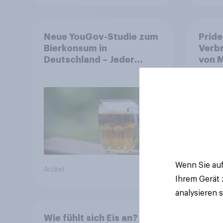
Neue YouGov-Studie zum
Pride
Bierkonsum in
Verb
Deutschland – Jeder
von M
Vierte trinkt wöchentlich
Symb
alkoholhaltiges Bier,
Alkoholfreies Bier wächst
um über 23 Prozent
Wenn Sie auf
Artikel
Artikel
Ihrem Gerät
analysieren 
Wie fühlt sich Eis an?