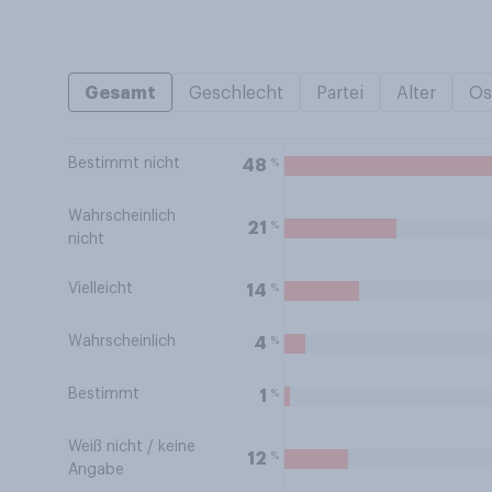
Gesamt
Geschlecht
Partei
Alter
Os
Bestimmt nicht
%
48
Wahrscheinlich
%
21
nicht
Vielleicht
%
14
Wahrscheinlich
%
4
Bestimmt
%
1
Weiß nicht / keine
%
12
Angabe