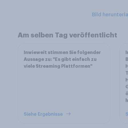
Bild herunterl
Am selben Tag veröffentlicht
Inwieweit stimmen Sie folgender
I
Aussage zu: "Es gibt einfach zu
B
viele Streaming Plattformen"
H
G
ö
h
Siehe Ergebnisse
S