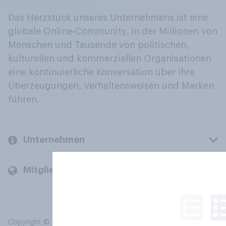
Das Herzstück unseres Unternehmens ist eine
globale Online-Community, in der Millionen von
Menschen und Tausende von politischen,
kulturellen und kommerziellen Organisationen
eine kontinuierliche Konversation über ihre
Überzeugungen, Verhaltensweisen und Marken
führen.
Unternehmen
Mitglieder und Kunden
Copyright © 2026 YouGov PLC. Alle Rechte vorbehalten.