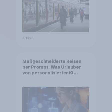
auf öffentliche
Verkehrsmittel um
Artikel
Maßgeschneiderte Reisen
per Prompt: Was Urlauber
von personalisierter KI
erwarten, und welche KI-
Tools bei der Reiseplanung
bereits genutzt werden