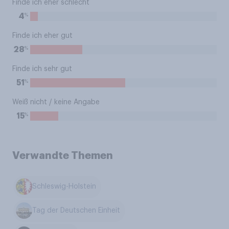
Finde ich eher schlecht
%
4
Finde ich eher gut
%
28
Finde ich sehr gut
%
51
Weiß nicht / keine Angabe
%
15
Verwandte Themen
Schleswig-Holstein
Tag der Deutschen Einheit