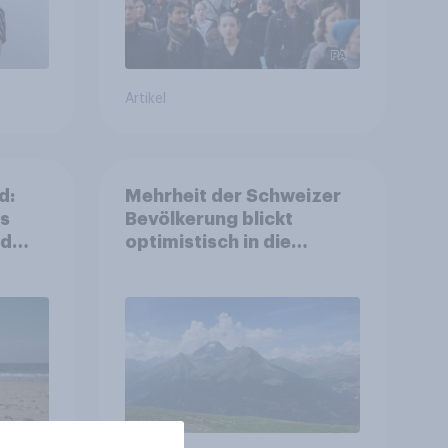
Artikel
d:
Mehrheit der Schweizer
ls
Bevölkerung blickt
nd
optimistisch in die
Zukunft – Sorgen
betreffen vor allem
Gesundheitswesen und
Altersvorsorge