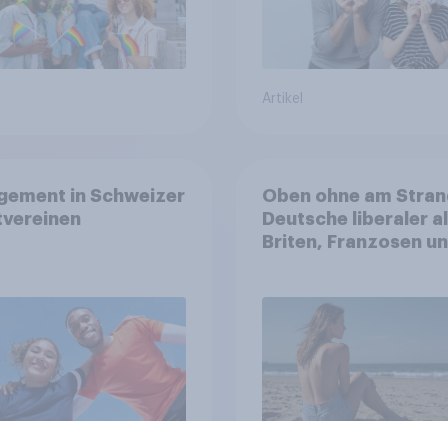
Artikel
gement in Schweizer
Oben ohne am Stran
tvereinen
Deutsche liberaler a
Briten, Franzosen u
Italiener