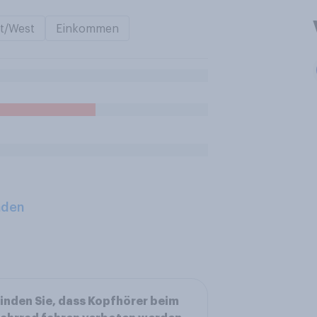
t/West
Einkommen
aden
inden Sie, dass Kopfhörer beim