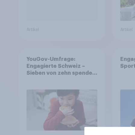
Artikel
Artikel
YouGov-Umfrage:
Enga
Engagierte Schweiz –
Spor
Sieben von zehn spenden,
fast die Hälfte arbeitet
freiwillig