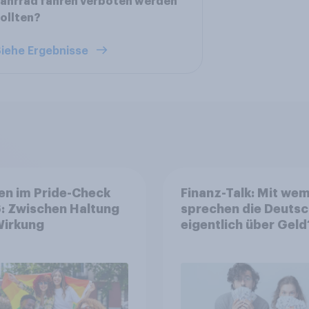
ahrrad fahren verboten werden
ollten?
iehe Ergebnisse
en im Pride-Check
Finanz-Talk: Mit we
: Zwischen Haltung
sprechen die Deuts
Wirkung
eigentlich über Geld