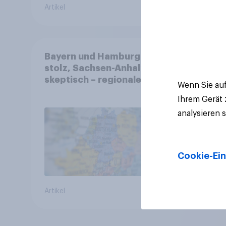
Artikel
Artikel
Bayern und Hamburg
stolz, Sachsen-Anhalt
skeptisch – regionale
Wenn Sie auf
Identität im Vergleich +++
Ihrem Gerät
Verbundenheit mit
analysieren 
Europa im Osten am
geringsten
Cookie-Ein
Artikel