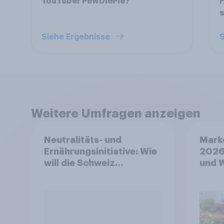
YouTuber PewDiePie?
F
s
Siehe Ergebnisse
S
Weitere Umfragen anzeigen
Neutralitäts- und
Mark
Ernährungsinitiative: Wie
2026
will die Schweiz
und 
abstimmen?