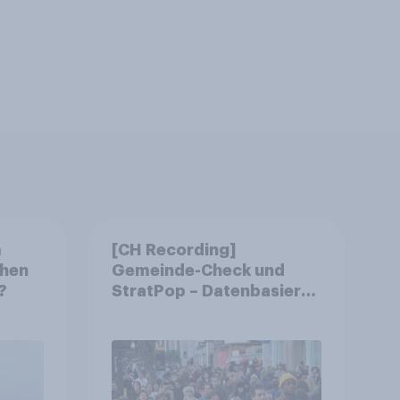
m
[CH Recording]
chen
Gemeinde-Check und
?
StratPop – Datenbasierte
Strategien für
Gemeinden