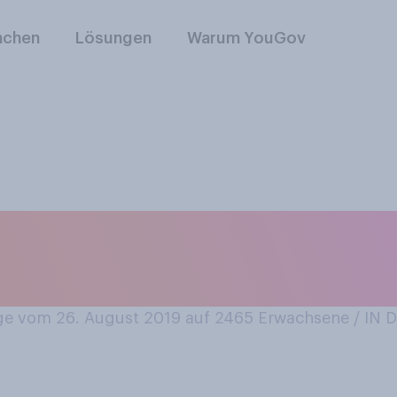
nchen
Lösungen
Warum YouGov
nd der G7‑Gipfel i
. Haben Sie den G7-
e vom 26. August 2019 auf 2465
Erwachsene / IN