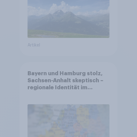
Altersvorsorge
Artikel
Bayern und Hamburg stolz,
Sachsen-Anhalt skeptisch –
regionale Identität im
Vergleich +++ Verbundenheit
mit Europa im Osten am
geringsten