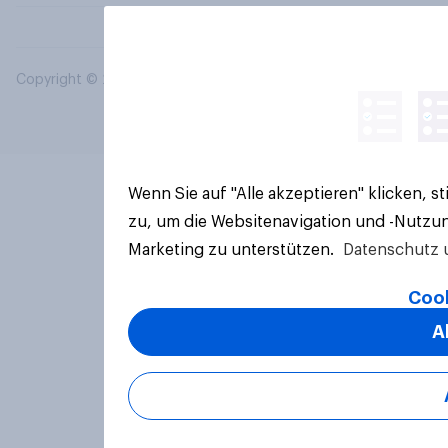
Copyright © 2026 YouGov PLC. Alle Rechte vorbehalten.
Wenn Sie auf "Alle akzeptieren" klicken, 
zu, um die Websitenavigation und -Nutzun
Marketing zu unterstützen.
Datenschutz 
Cook
A