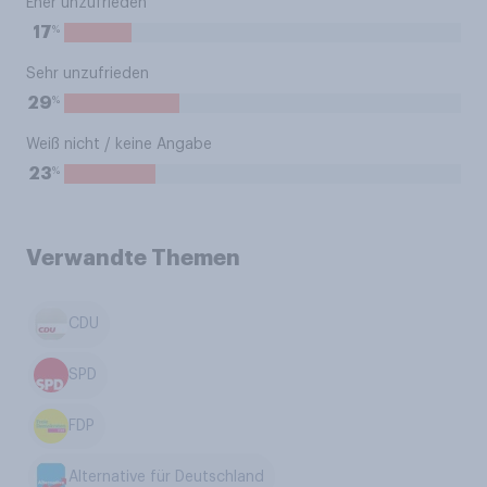
Eher unzufrieden
%
17
Sehr unzufrieden
%
29
Weiß nicht / keine Angabe
%
23
Verwandte Themen
CDU
SPD
FDP
Alternative für Deutschland