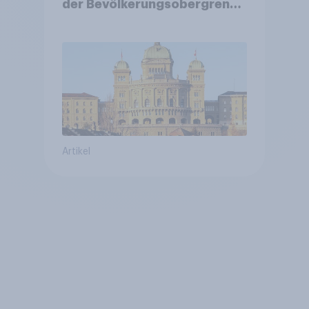
der Bevölkerungsobergrenze
verstetigt sich, Chancen für
Annahme des
Zivildienstgesetz sinken
Artikel