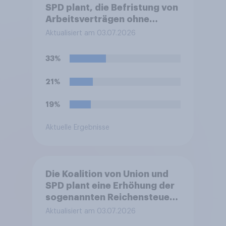
SPD plant, die Befristung von
Arbeitsverträgen ohne
sachlichen Grund zu
Aktualisiert am 03.07.2026
erleichtern. Sachgrundlose
Befristungen sollen demnach
33%
bis zu 48 Monate und mit bis
zu sechs Verlängerungen
21%
möglich sein. Bisher waren es
24 Monate und drei
19%
Verlängerungen.
Befürworten Sie diese
Aktuelle Ergebnisse
Reform oder lehnen Sie sie
ab?
Die Koalition von Union und
SPD plant eine Erhöhung der
sogenannten Reichensteuer.
Ab einem zu versteuernden
Aktualisiert am 03.07.2026
Einkommen von 250.000 EUR