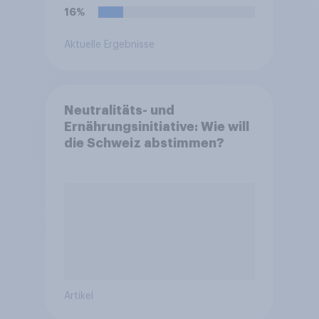
oder lehnen Sie es ab?
16%
Aktuelle Ergebnisse
Neutralitäts- und
Ernährungsinitiative: Wie will
die Schweiz abstimmen?
Artikel