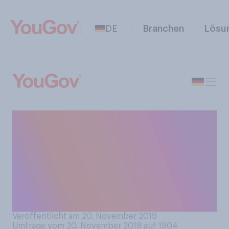
DE
Branchen
Lösu
Haben Sie manchmal das
Gefühl, dass Ihr Arbeitgeber
Ihr Verhalten oder Ihre
Leistungen heimlich
überwacht oder
dokumentiert?
Veröffentlicht am 20. November 2019
Umfrage vom 20. November 2019 auf 1904