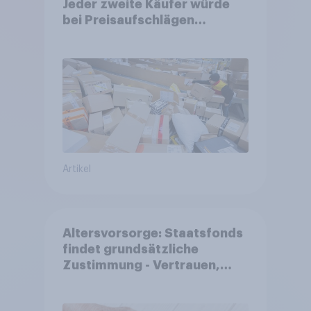
Jeder zweite Käufer würde
bei Preisaufschlägen
zurückhaltender werden
Artikel
Altersvorsorge: Staatsfonds
findet grundsätzliche
Zustimmung - Vertrauen,
Kosten und Sicherheit
entscheiden über die