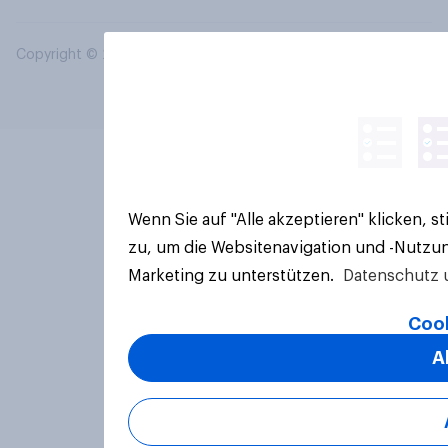
Copyright © 2026 YouGov PLC. Alle Rechte vorbehalten.
Wenn Sie auf "Alle akzeptieren" klicken, 
zu, um die Websitenavigation und -Nutzun
Marketing zu unterstützen.
Datenschutz 
Cook
A