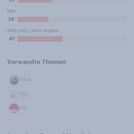
31
Nein
%
28
Weiß nicht / keine Angabe
%
41
Verwandte Themen
Politik
CDU
SPD