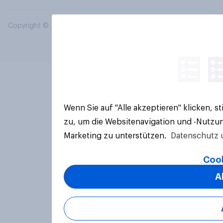
Copyright © 2026 YouGov PLC. Alle Rechte vorbehalten.
Wenn Sie auf "Alle akzeptieren" klicken, 
zu, um die Websitenavigation und -Nutzun
Marketing zu unterstützen.
Datenschutz 
Cook
A