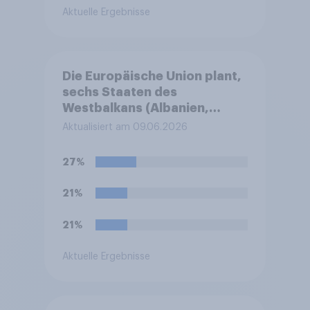
Aktuelle Ergebnisse
Die Europäische Union plant,
sechs Staaten des
Westbalkans (Albanien,
Bosnien und Herzegowina,
Aktualisiert am 09.06.2026
das Kosovo, Montenegro,
Nordmazedonien und
27%
Serbien) schrittweise
aufzunehmen, sofern sie
21%
bestimmte Reformkriterien
erfüllen – inwieweit
21%
befürworten Sie oder lehnen
Sie eine solche Erweiterung
Aktuelle Ergebnisse
der EU ab?