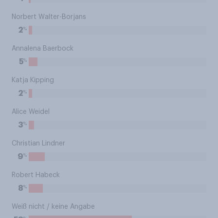
Norbert Walter-Borjans
%
2
Annalena Baerbock
%
5
Katja Kipping
%
2
Alice Weidel
%
3
Christian Lindner
%
9
Robert Habeck
%
8
Weiß nicht / keine Angabe