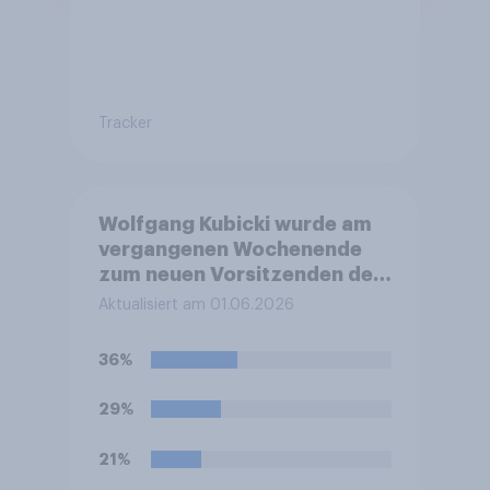
Tracker
Wolfgang Kubicki wurde am
vergangenen Wochenende
zum neuen Vorsitzenden der
FDP gewählt. Was glauben
Aktualisiert am 01.06.2026
Sie, wird sich das für die FDP
eher positiv oder negativ
36%
auswirken, oder wird es
keinen Effekt haben?
29%
21%