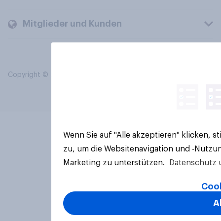
Mitglieder und Kunden
Copyright © 2026 YouGov PLC. Alle Rechte vorbehalten.
Wenn Sie auf "Alle akzeptieren" klicken, 
zu, um die Websitenavigation und -Nutzun
Marketing zu unterstützen.
Datenschutz 
Cook
A