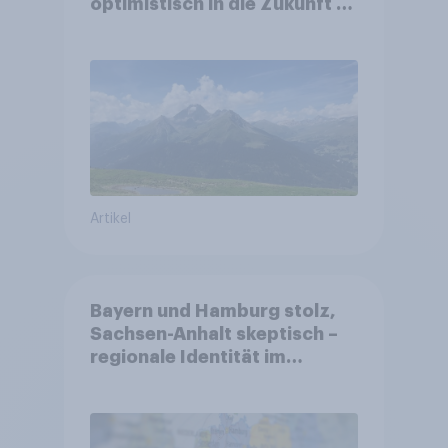
optimistisch in die Zukunft –
Sorgen betreffen vor allem
Gesundheitswesen und
Altersvorsorge
Artikel
Bayern und Hamburg stolz,
Sachsen-Anhalt skeptisch –
regionale Identität im
Vergleich +++ Verbundenheit
mit Europa im Osten am
geringsten