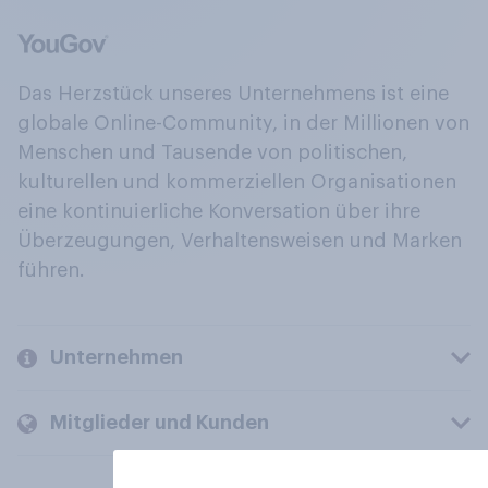
Das Herzstück unseres Unternehmens ist eine
globale Online-Community, in der Millionen von
Menschen und Tausende von politischen,
kulturellen und kommerziellen Organisationen
eine kontinuierliche Konversation über ihre
Überzeugungen, Verhaltensweisen und Marken
führen.
Unternehmen
Mitglieder und Kunden