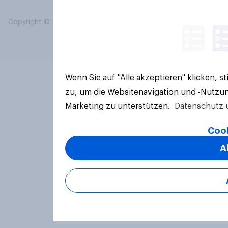
Copyright © 2026 YouGov PLC. Alle Rechte vorbehalten.
Wenn Sie auf "Alle akzeptieren" klicken, 
zu, um die Websitenavigation und -Nutzun
Marketing zu unterstützen.
Datenschutz 
Cook
A