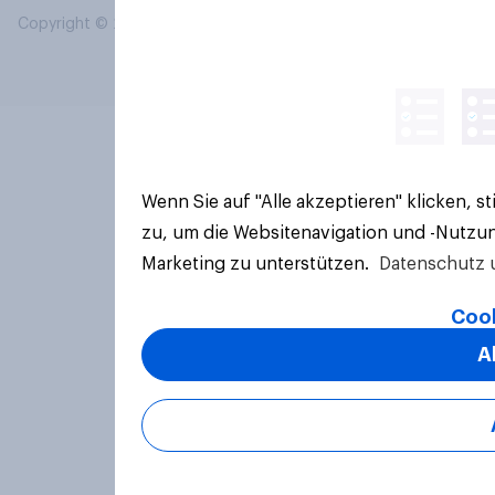
Copyright © 2026 YouGov PLC. Alle Rechte vorbehalten.
Wenn Sie auf "Alle akzeptieren" klicken, 
zu, um die Websitenavigation und -Nutzun
Marketing zu unterstützen.
Datenschutz 
Cook
A