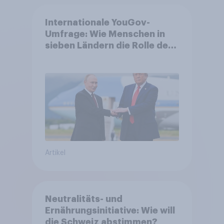
Internationale YouGov-
Umfrage: Wie Menschen in
sieben Ländern die Rolle der
USA, globale
Machtverschiebungen,
Bedrohungen und Bündnisse
bewerten
Artikel
Neutralitäts- und
Ernährungsinitiative: Wie will
die Schweiz abstimmen?