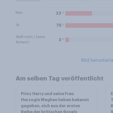
Nein
%
22
Ja
%
75
Weiß nicht / keine
%
3
Antwort
Bild herunterl
Am selben Tag veröffentlicht
Prinz Harry und seine Frau
E
Herzogin Meghan haben bekannt
T
gegeben, sich aus der ersten
K
Reihe der britischen Royals
S