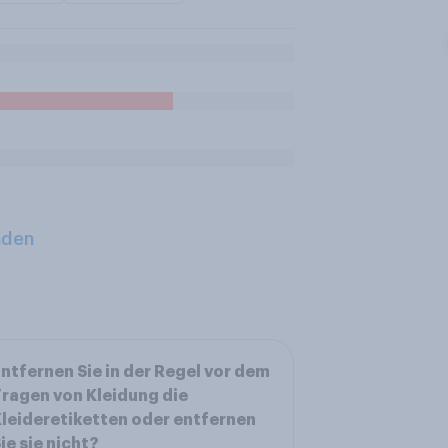
aden
ntfernen Sie in der Regel vor dem
ragen von Kleidung die
leideretiketten oder entfernen
ie sie nicht?