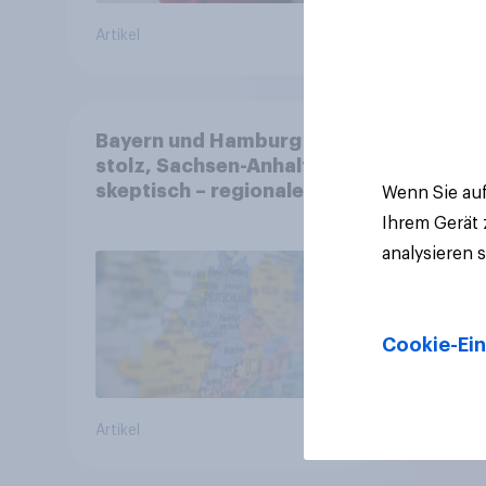
Artikel
Artikel
Bayern und Hamburg
stolz, Sachsen-Anhalt
skeptisch – regionale
Wenn Sie auf
Identität im Vergleich +++
Ihrem Gerät
Verbundenheit mit
analysieren 
Europa im Osten am
geringsten
Cookie-Ein
Artikel