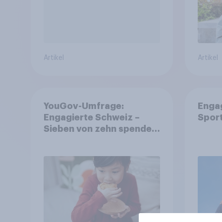
Artikel
Artikel
YouGov-Umfrage:
Enga
Engagierte Schweiz –
Spor
Sieben von zehn spenden,
fast die Hälfte arbeitet
freiwillig