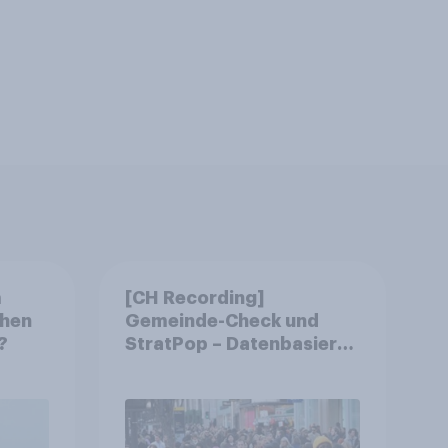
m
[CH Recording]
chen
Gemeinde-Check und
?
StratPop – Datenbasierte
Strategien für
Gemeinden