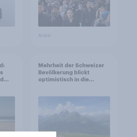
Artikel
d:
Mehrheit der Schweizer
ls
Bevölkerung blickt
nd
optimistisch in die
Zukunft – Sorgen
betreffen vor allem
Gesundheitswesen und
Altersvorsorge