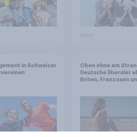
Artikel
gement in Schweizer
Oben ohne am Stran
tvereinen
Deutsche liberaler a
Briten, Franzosen u
Italiener