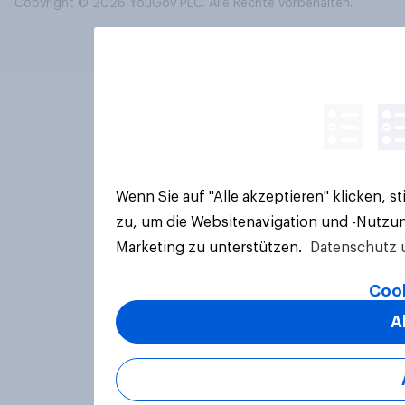
Copyright © 2026 YouGov PLC. Alle Rechte vorbehalten.
Wenn Sie auf "Alle akzeptieren" klicken, 
zu, um die Websitenavigation und -Nutzun
Marketing zu unterstützen.
Datenschutz 
Cook
A