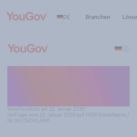
DE
Branchen
Lösu
In Zeiten von Computern und
Smartphones ‑ Schreiben Sie
heutzutage noch mit der
Hand?
Veröffentlicht am 23. Januar 2020
Umfrage vom 23. Januar 2020 auf 1429
Erwachsene /
IN DEUTSCHLAND