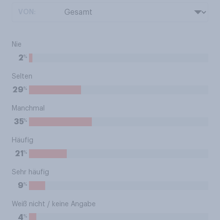
VON:
Nie
%
2
Selten
%
29
Manchmal
%
35
Häufig
%
21
Sehr häufig
%
9
Weiß nicht / keine Angabe
%
4