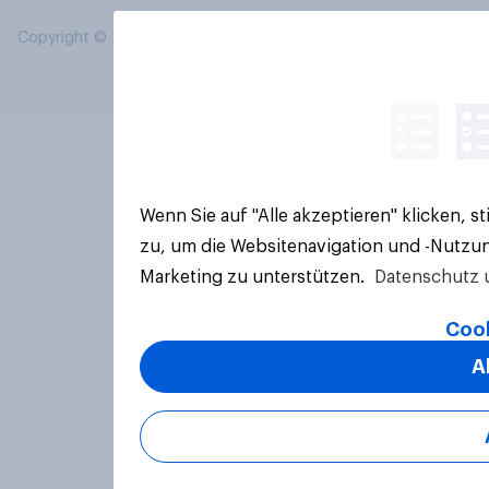
Copyright © 2026 YouGov PLC. Alle Rechte vorbehalten.
Wenn Sie auf "Alle akzeptieren" klicken, 
zu, um die Websitenavigation und -Nutzun
Marketing zu unterstützen.
Datenschutz 
Cook
A