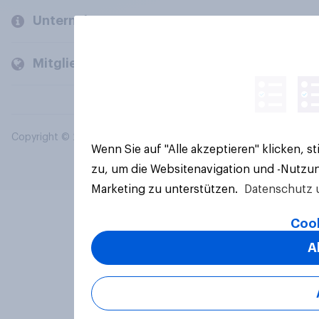
Unternehmen
Mitglieder und Kunden
Copyright © 2026 YouGov PLC. Alle Rechte vorbehalten.
Wenn Sie auf "Alle akzeptieren" klicken, 
zu, um die Websitenavigation und -Nutzun
Marketing zu unterstützen.
Datenschutz 
Cook
A