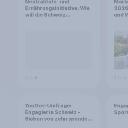
Neutralitäts- und
Mark
Ernährungsinitiative: Wie
2026
will die Schweiz
und 
abstimmen?
Artikel
Artikel
YouGov-Umfrage:
Enga
Engagierte Schweiz –
Spor
Sieben von zehn spenden,
fast die Hälfte arbeitet