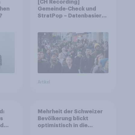
m
[CH Recording]
chen
Gemeinde-Check und
?
StratPop – Datenbasierte
Strategien für
Gemeinden
Artikel
d:
Mehrheit der Schweizer
ls
Bevölkerung blickt
nd
optimistisch in die
Zukunft – Sorgen