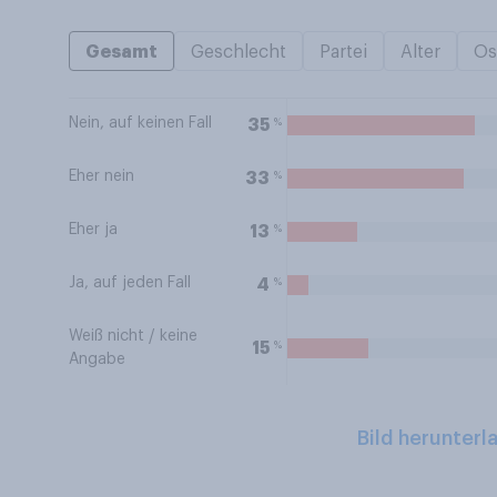
Gesamt
Geschlecht
Partei
Alter
Os
Nein, auf keinen Fall
%
35
Eher nein
%
33
Eher ja
%
13
Ja, auf jeden Fall
%
4
Weiß nicht / keine
%
15
Angabe
Bild herunterl