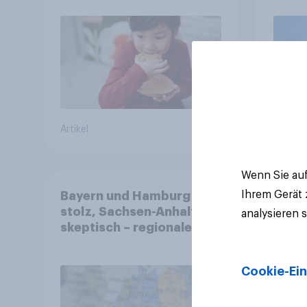
freiwillig
Artikel
Artikel
Wenn Sie auf
Ihrem Gerät
Bayern und Hamburg
stolz, Sachsen-Anhalt
analysieren 
skeptisch – regionale
Identität im Vergleich +++
Verbundenheit mit
Cookie-Ein
Europa im Osten am
geringsten