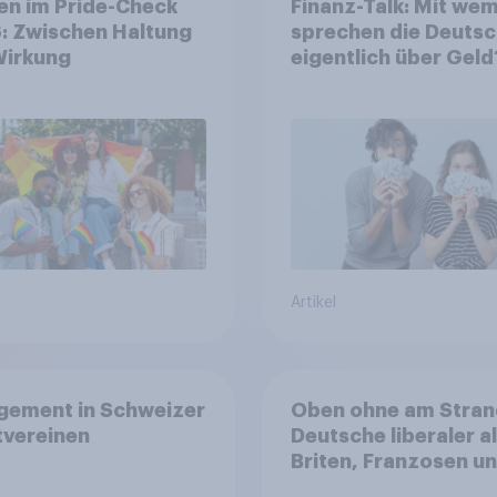
en im Pride-Check
Finanz-Talk: Mit we
: Zwischen Haltung
sprechen die Deuts
Wirkung
eigentlich über Geld
Artikel
gement in Schweizer
Oben ohne am Stran
tvereinen
Deutsche liberaler a
Briten, Franzosen u
Italiener