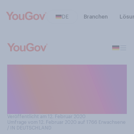
DE
Branchen
Lösu
Jürgen Klinsmann hat als
Trainer von Hertha BSC
seinen Rücktritt
angekündigt. Überrascht Sie
seine Entscheidung?
Veröffentlicht am 12. Februar 2020
Umfrage vom 12. Februar 2020 auf 1766
Erwachsene
/ IN DEUTSCHLAND