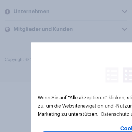
Unternehmen
Mitglieder und Kunden
Copyright © 2026 YouGov PLC. Alle Rechte vorbehalten.
Wenn Sie auf "Alle akzeptieren" klicken, 
zu, um die Websitenavigation und -Nutzun
Marketing zu unterstützen.
Datenschutz 
Cook