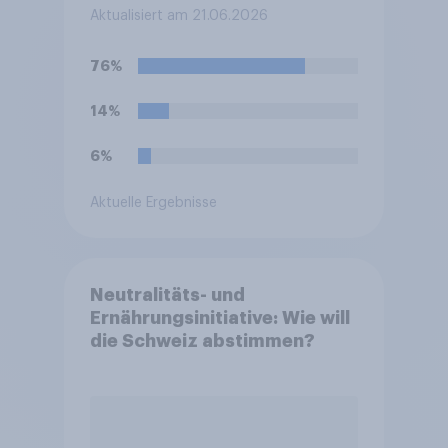
Philippinen, die häufig zum
Aktualisiert am 21.06.2026
Färben und Aromatisieren
von Süßspeisen verwendet
76%
wird.
14%
6%
Aktuelle Ergebnisse
Neutralitäts- und
Ernährungsinitiative: Wie will
die Schweiz abstimmen?